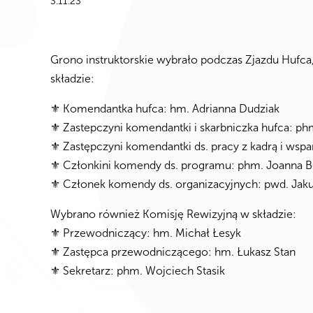
3.11.23
Grono instruktorskie wybrało podczas Zjazdu Hufca
składzie:
⚜️ Komendantka hufca: hm. Adrianna Dudziak
⚜️ Zastepczyni komendantki i skarbniczka hufca: ph
⚜️ Zastępczyni komendantki ds. pracy z kadrą i wsp
⚜️ Członkini komendy ds. programu: phm. Joanna 
⚜️ Członek komendy ds. organizacyjnych: pwd. Jak
Wybrano również Komisję Rewizyjną w składzie:
⚜️ Przewodniczący: hm. Michał Łesyk
⚜️ Zastępca przewodniczącego: hm. Łukasz Stan
⚜️ Sekretarz: phm. Wojciech Stasik