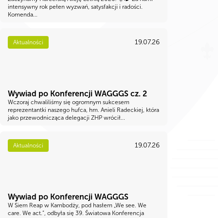
intensywny rok pełen wyzwań, satysfakcji i radości.
Komenda...
19.07.26
Aktualności
Wywiad po Konferencji WAGGGS cz. 2
Wczoraj chwaliliśmy się ogromnym sukcesem
reprezentantki naszego hufca, hm. Anieli Radeckiej, która
jako przewodnicząca delegacji ZHP wrócił...
19.07.26
Aktualności
Wywiad po Konferencji WAGGGS
W Siem Reap w Kambodży, pod hasłem „We see. We
care. We act.”, odbyła się 39. Światowa Konferencja