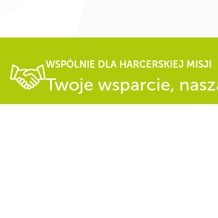
WSPÓLNIE DLA HARCERSKIEJ MISJI
Twoje wsparcie, nasza
CZY WIESZ, ŻE...
„Zawisza Czarny” to flagowy statek ZHP . Żaglowiec uratował część za
w gwałtownym szkwale. Po wzięciu rozbitków na pokład Zawisza, po
silnego wiatru, pozostał w rejonie wypadku, poszukując ofiar. Na Ber
jak bohaterów….
Copyright © 1997-2026 Związek Harcerstw