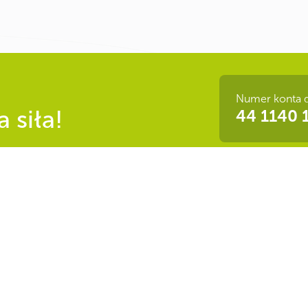
Numer konta 
 siła!
44 1140 
łogi żaglowca Marques, który zatonął
mimo wysokiego stanu morza i bardzo
mudach żaglowiec i jego załogę witano
a Polskiego
|
Informacje i uwagi prawne
|
Polityka prywatności
|
Biuletyn I