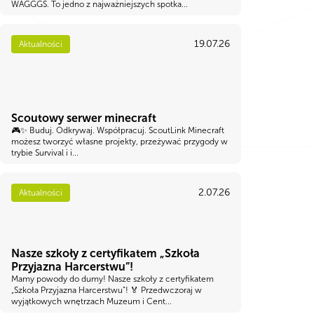
WAGGGS. To jedno z najważniejszych spotka...
19.07.26
Aktualności
Scoutowy serwer minecraft
🎮✨ Buduj. Odkrywaj. Współpracuj. ScoutLink Minecraft
możesz tworzyć własne projekty, przeżywać przygody w
trybie Survival i i...
2.07.26
Aktualności
Nasze szkoły z certyfikatem „Szkoła
Przyjazna Harcerstwu”!
Mamy powody do dumy! Nasze szkoły z certyfikatem
„Szkoła Przyjazna Harcerstwu”! 🏅 Przedwczoraj w
wyjątkowych wnętrzach Muzeum i Cent...