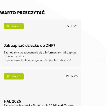
WARTO PRZECZYTAĆ
5.09.21
Aktualności
Jak zapisać dziecko do ZHP?
Zachęcamy do zapoznania się z informacjami jak zapisać
dziecko do ZHP.
https://www.krakowpodgorze.zhp.pl/dla-rodzicow/
19.07.26
Aktualności
HAL 2026
Zaczynamy Harcerską Akcję Letnią 2026! ☀️🏕️ Za nami