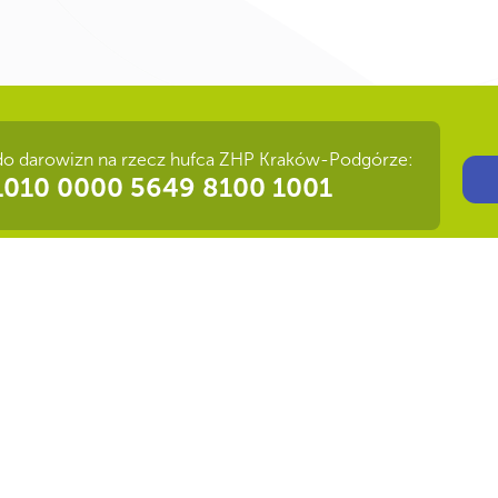
do darowizn na rzecz hufca ZHP Kraków-Podgórze:
Ot
1010 0000 5649 8100 1001
nformacji Publicznej
|
Deklaracja dostępności