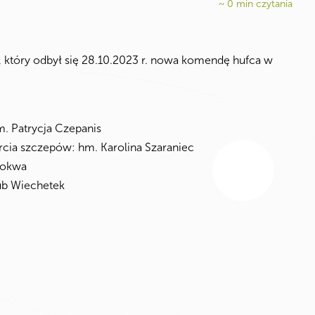
~
0
min czytania
, który odbył się 28.10.2023 r. nowa komendę hufca w
m. Patrycja Czepanis
arcia szczepów: hm. Karolina Szaraniec
Bokwa
ub Wiechetek